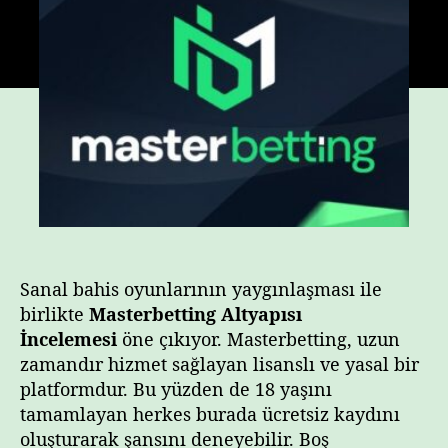
r
y
i
b
a
h
e
z
i
t
a
t
r
i
ı
n
g
A
l
Masterbetting Altyapısı İncelemesi
t
y
a
Sanal bahis oyunlarının yaygınlaşması ile
p
birlikte
Masterbetting Altyapısı
ı
İncelemesi
öne çıkıyor. Masterbetting, uzun
s
ı
zamandır hizmet sağlayan lisanslı ve yasal bir
İ
platformdur. Bu yüzden de 18 yaşını
n
tamamlayan herkes burada ücretsiz kaydını
c
oluşturarak şansını deneyebilir. Boş
e